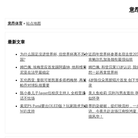
意昂
意昂体育
»
站点地图
最新文章
为什么国足没进世界杯, 但世界杯离不开中
近四年世界杯参赛名宿去世205
国?
肯鲍尔扎加洛领衔最强仙班
姆巴佩: 埃梅里应首发踢阿森纳, 他和维蒂
姆巴佩: 和登贝莱13岁认识, 
尼亚在法甲最稳定
想一起再拿世界杯
瓦伦西亚: 曼联可签凯塞多搭档梅努, 再签
4岁陈仪朵黑胶唱片首发 创下
帕乔对球队很重要
录
陈小春儿子Jasper任校庆主持人 全程普通
美人鱼哈莉·贝利与男友逛街 
话不怯场
似怀孕
索尼PS Portal要出OLED版？玩家跪求升级
墨韵染裙裾，提灯映流纱，一
WiFi支持
诗。今夜共赴这场江南惊鸿宴
描风华！