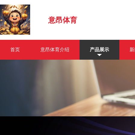
意昂体育
首页
意昂体育介绍
产品展示
新