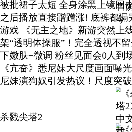
被批裙子太短 全身涂黑上镜回击
之后播放直接蹭蹭涨! 底裤都漏
游戏 《无主之地》新游突然上线
架“透明体操服”！完全透视不留余
下嫩肤+微调 粉丝见面会0人
《亢奋》悉尼妹大尺度画面曝光
尼妹演狗奴引发热议！尺度突破
杀戮尖塔2