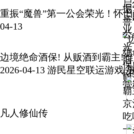
重振“魔兽”第一公会荣光！怀旧RP
04-13
边境绝命酒保! 从贩酒到霸主!
2026-04-13 游民星空联运游戏 
凡人修仙传