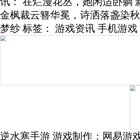
讯： 在烂漫花丛，她闲适卧躺
金枫裁云簪华冕，诗洒落盏染秋
梦纱 标签： 游戏资讯 手机游戏
逆水寒手游 游戏制作：网易游戏