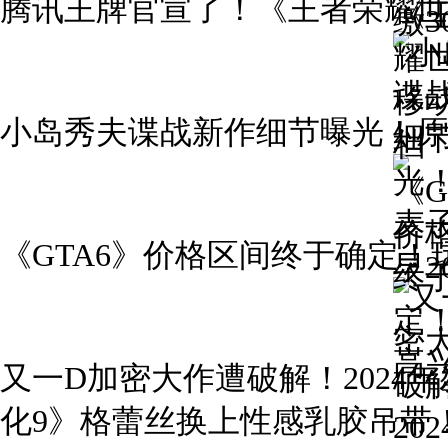
腾讯王牌官宣了！《王者荣耀世
小岛秀夫谍战新作细节曝光！原型
《GTA6》价格区间终于确定！
又一D加密大作遭破解！2024
化9》格蕾丝换上性感乳胶吊带